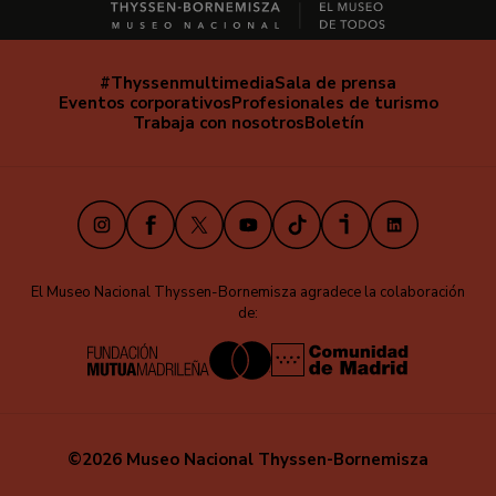
#Thyssenmultimedia
Sala de prensa
Navegación
Eventos corporativos
Profesionales de turismo
secundaria
Trabaja con nosotros
Boletín
Instagram
Facebook
X
Youtube
TikTok
iVoox
LinkedIn
El Museo Nacional Thyssen-Bornemisza agradece la colaboración
de:
©2026 Museo Nacional Thyssen-Bornemisza