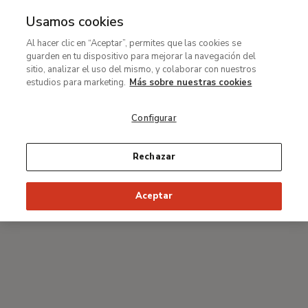
Usamos cookies
MENÚ
Ir
Bus
Al hacer clic en “Aceptar”, permites que las cookies se
al
guarden en tu dispositivo para mejorar la navegación del
Ruta
contenido
#Thyssenmultimedia
sitio, analizar el uso del mismo, y colaborar con nuestros
de
principal
Renoir: intimidad
estudios para marketing.
Más sobre nuestras cookies
navegación
Configurar
Con Guillermo Solana, comisario de la exposición
Rechazar
Aceptar