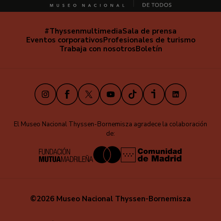
#Thyssenmultimedia
Sala de prensa
Navegación
Eventos corporativos
Profesionales de turismo
secundaria
Trabaja con nosotros
Boletín
Instagram
Facebook
X
Youtube
TikTok
iVoox
LinkedIn
El Museo Nacional Thyssen-Bornemisza agradece la colaboración
de:
©2026 Museo Nacional Thyssen-Bornemisza