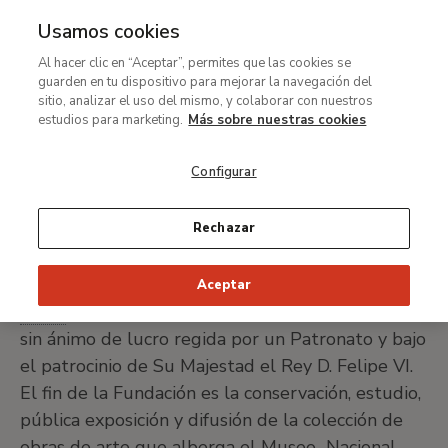
Usamos cookies
MENÚ
Ir
Bus
Al hacer clic en “Aceptar”, permites que las cookies se
al
guarden en tu dispositivo para mejorar la navegación del
Ruta
contenido
Portal de Transparencia
sitio, analizar el uso del mismo, y colaborar con nuestros
de
principal
estudios para marketing.
Más sobre nuestras cookies
Información institucional y organizativa
navegación
Información organizativa
Configurar
Órgano de gobierno
Rechazar
La Fundación Colección Thyssen-Bornemisza,
Aceptar
F.S.P.
de carácter público estatal, es una entidad
sin ánimo de lucro regida por un Patronato y bajo
el patrocinio de Su Majestad el Rey D. Felipe VI.
El fin de la Fundación es la conservación, estudio,
pública exposición y difusión de la colección de
obras de arte que alberga el Museo Nacional