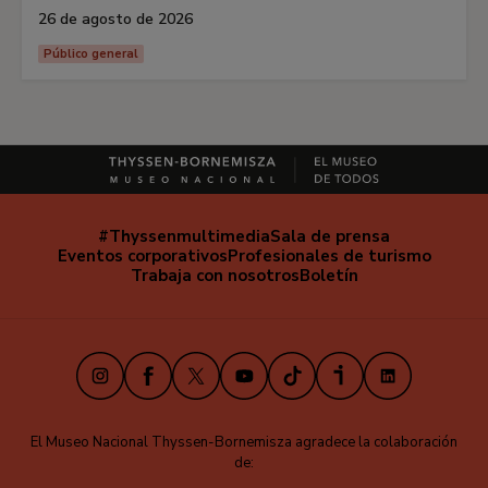
26 de agosto de 2026
Público general
#Thyssenmultimedia
Sala de prensa
Navegación
Eventos corporativos
Profesionales de turismo
secundaria
Trabaja con nosotros
Boletín
Instagram
Facebook
X
Youtube
TikTok
iVoox
LinkedIn
El Museo Nacional Thyssen-Bornemisza agradece la colaboración
de: