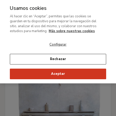
Usamos cookies
MENÚ
Ir
Bus
Al hacer clic en “Aceptar”, permites que las cookies se
al
guarden en tu dispositivo para mejorar la navegación del
Ruta
contenido
Visita
sitio, analizar el uso del mismo, y colaborar con nuestros
de
principal
Agenda
estudios para marketing.
Más sobre nuestras cookies
navegación
Configurar
HOY
ESTA SEMANA
ELEGIR FECHA
Rechazar
TODA LA PROGRAMACIÓN
Aceptar