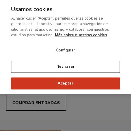
Usamos cookies
MENÚ
Ir
Bus
Al hacer clic en “Aceptar”, permites que las cookies se
al
Thyssen-
guarden en tu dispositivo para mejorar la navegación del
contenido
Noches Thyssen con Uber: sábados acceso gratuito de
sitio, analizar el uso del mismo, y colaborar con nuestros
21:00 a 23:00
principal
estudios para marketing.
Más sobre nuestras cookies
Bornemisza
Carmen Laffón.
Configurar
Museo
Variaciones
Rechazar
Nacional
Exposición temporal
Aceptar
Del 23 de junio al 27 de septiembre de 2026
COMPRAR ENTRADAS