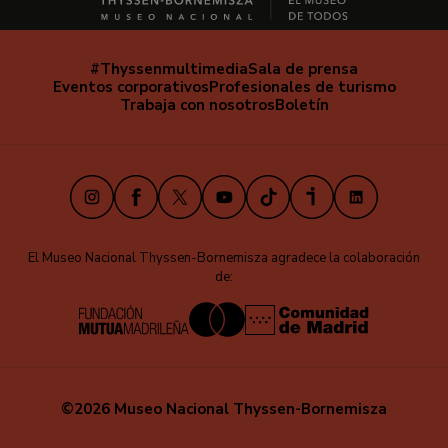
#Thyssenmultimedia
Sala de prensa
Navegación
Eventos corporativos
Profesionales de turismo
secundaria
Trabaja con nosotros
Boletín
Instagram
Facebook
X
Youtube
TikTok
iVoox
LinkedIn
El Museo Nacional Thyssen-Bornemisza agradece la colaboración
de:
©2026 Museo Nacional Thyssen-Bornemisza