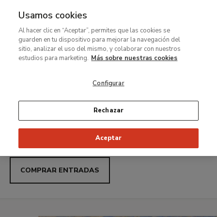
Usamos cookies
MENÚ
Ir
Bus
Al hacer clic en “Aceptar”, permites que las cookies se
al
Thyssen-
guarden en tu dispositivo para mejorar la navegación del
contenido
Noches Thyssen con Uber: sábados acceso gratuito de
sitio, analizar el uso del mismo, y colaborar con nuestros
21:00 a 23:00
principal
estudios para marketing.
Más sobre nuestras cookies
Bornemisza
Carmen Laffón.
Configurar
Museo
Variaciones
Rechazar
Nacional
Exposición temporal
Aceptar
Del 23 de junio al 27 de septiembre de 2026
COMPRAR ENTRADAS