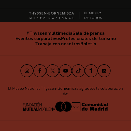
#Thyssenmultimedia
Sala de prensa
Navegación
Eventos corporativos
Profesionales de turismo
secundaria
Trabaja con nosotros
Boletín
Instagram
Facebook
X
Youtube
TikTok
iVoox
LinkedIn
El Museo Nacional Thyssen-Bornemisza agradece la colaboración
de: