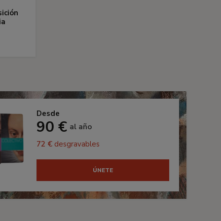
sición
ia
Desde
90 €
al año
72 €
desgravables
ÚNETE