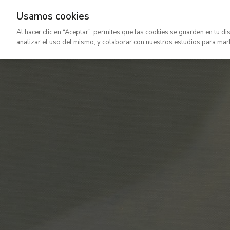
Usamos cookies
Ir
Al hacer clic en “Aceptar”, permites que las cookies se guarden en tu di
al
analizar el uso del mismo, y colaborar con nuestros estudios para mar
contenido
principal