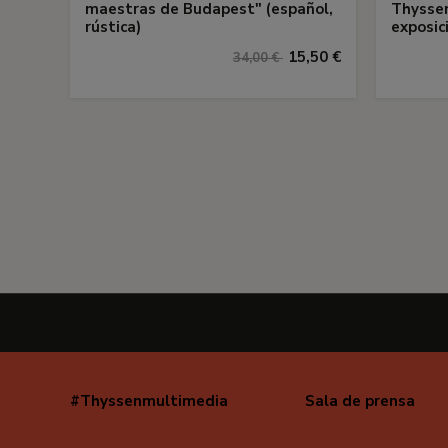
maestras de Budapest" (español,
Thyssen
rústica)
exposic
15,50 €
34,00 €
#Thyssenmultimedia
Sala de prensa
Navegación
secundaria