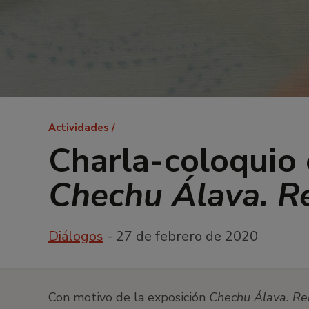
Ruta
Actividades
de
Charla-coloquio 
navegación
Chechu Álava. R
Diálogos
- 27 de febrero de 2020
Con motivo de la exposición
Chechu Álava. Re