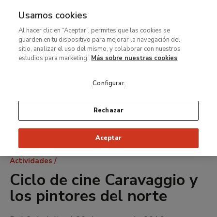
Usamos cookies
MENÚ
Ir
Bus
Al hacer clic en “Aceptar”, permites que las cookies se
al
guarden en tu dispositivo para mejorar la navegación del
contenido
sitio, analizar el uso del mismo, y colaborar con nuestros
principal
estudios para marketing.
Más sobre nuestras cookies
Configurar
Rechazar
Aceptar
Ruta
Actividades
de
Ciclo de cine Caravaggio y
navegación
los pintores del norte