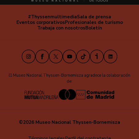
#Thyssenmultimedia
Sala de prensa
Navegación
Eventos corporativos
Profesionales de turismo
secundaria
Trabaja con nosotros
Boletín
Instagram
Facebook
X
Youtube
TikTok
iVoox
LinkedIn
El Museo Nacional Thyssen-Bornemisza agradece la colaboración
de:
©2026 Museo Nacional Thyssen-Bornemisza
Términos legales
Perfil del contratante