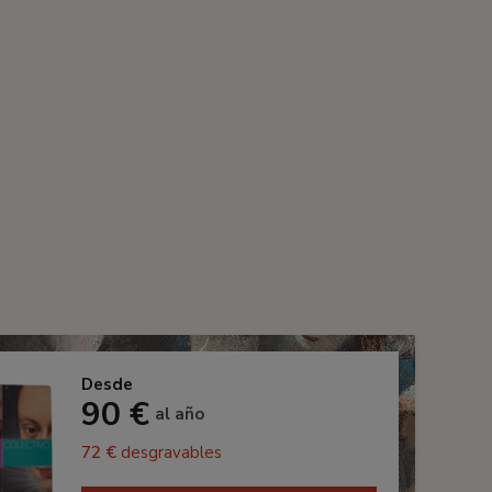
Desde
90 €
al año
72 €
desgravables