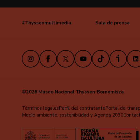
#Thyssenmultimedia
Sala de prensa
Navegación
secundaria
Instagram
Facebook
X
Youtube
TikTok
iVoox
Link
©2026 Museo Nacional Thyssen-Bornemisza
Menú
Términos legales
Perfil del contratante
Portal de trans
Medio ambiente, sostenibilidad y Agenda 2030
Contac
al
pie