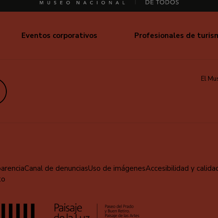
Eventos corporativos
Profesionales de turis
El Mu
edIn
parencia
Canal de denuncias
Uso de imágenes
Accesibilidad y calida
to