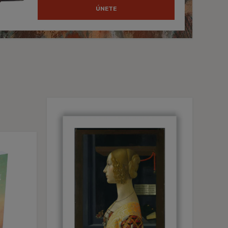
ÚNETE
s