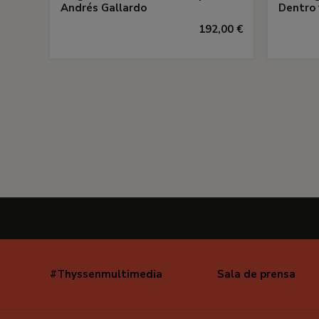
Andrés Gallardo
Dentro 
192,00 €
#Thyssenmultimedia
Sala de prensa
Navegación
secundaria