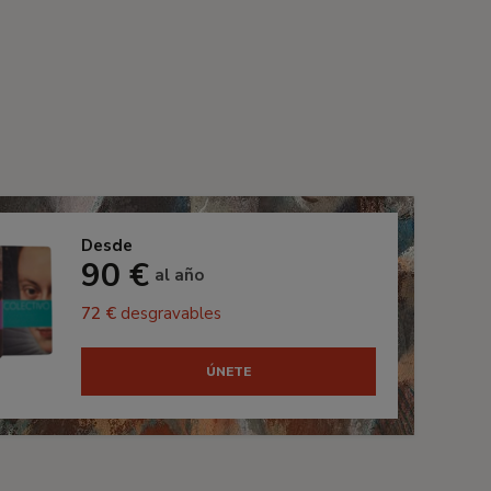
Desde
90 €
al año
72 €
desgravables
ÚNETE