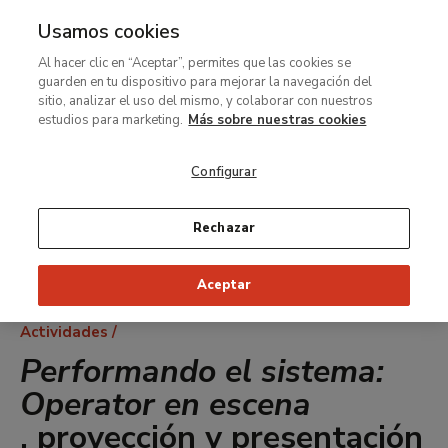
Usamos cookies
MENÚ
Ir
Bus
Al hacer clic en “Aceptar”, permites que las cookies se
al
guarden en tu dispositivo para mejorar la navegación del
contenido
sitio, analizar el uso del mismo, y colaborar con nuestros
principal
estudios para marketing.
Más sobre nuestras cookies
Configurar
Rechazar
Aceptar
Ruta
Actividades
de
Performando el sistema:
navegación
Operator en escena
, proyección y presentación