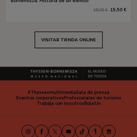
Bornemisza. Historia de un edificio
15,50 €
28,00 €
VISITAR TIENDA ONLINE
#Thyssenmultimedia
Sala de prensa
Navegación
Eventos corporativos
Profesionales de turismo
secundaria
Trabaja con nosotros
Boletín
Instagram
Facebook
X
Youtube
TikTok
iVoox
LinkedIn