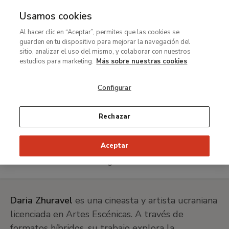
Usamos cookies
MENÚ
Ir
Bus
Al hacer clic en “Aceptar”, permites que las cookies se
al
guarden en tu dispositivo para mejorar la navegación del
Ruta
contenido
Actividades
sitio, analizar el uso del mismo, y colaborar con nuestros
de
principal
estudios para marketing.
Más sobre nuestras cookies
Pedagogías de guerra: recorridos nocturnos
navegación
Explosión perfecta o me detengo cuando el ruido es
Configurar
demasiado intenso
Daria Zhuravel e Ihor
Rechazar
Babaiev
Aceptar
Biografías
Daria Zhuravel
es una cineasta y artista ucraniana
licenciada en Artes Escénicas. A través de
formatos híbridos, su trabajo explora la