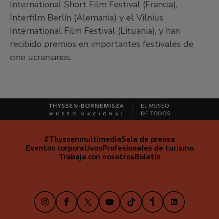
International Short Film Festival (Francia),
Interfilm Berlín (Alemania) y el Vilnius
International Film Festival (Lituania), y han
recibido premios en importantes festivales de
cine ucranianos.
#Thyssenmultimedia
Sala de prensa
Navegación
Eventos corporativos
Profesionales de turismo
secundaria
Trabaja con nosotros
Boletín
Instagram
Facebook
X
Youtube
TikTok
iVoox
LinkedIn