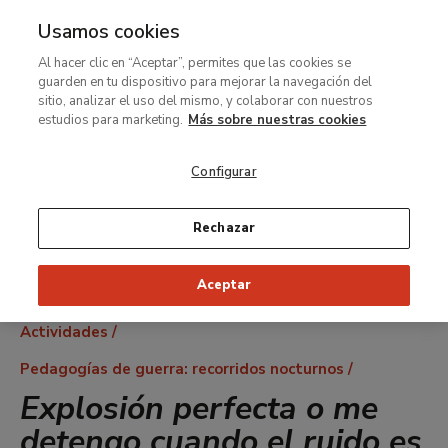
Usamos cookies
MENÚ
Ir
Bus
Al hacer clic en “Aceptar”, permites que las cookies se
al
guarden en tu dispositivo para mejorar la navegación del
contenido
sitio, analizar el uso del mismo, y colaborar con nuestros
principal
estudios para marketing.
Más sobre nuestras cookies
Configurar
Rechazar
Aceptar
Ruta
Actividades
de
Pedagogías de guerra: recorridos nocturnos
navegación
Explosión perfecta o me
detengo cuando el ruido es