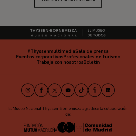
#Thyssenmultimedia
Sala de prensa
Navegación
Eventos corporativos
Profesionales de turismo
secundaria
Trabaja con nosotros
Boletín
Instagram
Facebook
X
Youtube
TikTok
iVoox
LinkedIn
El Museo Nacional Thyssen-Bornemisza agradece la colaboración
de: