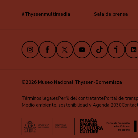
#Thyssenmultimedia
Sala de prensa
Navegación
secundaria
Instagram
Facebook
X
Youtube
TikTok
iVoox
Link
©2026 Museo Nacional Thyssen-Bornemisza
Menú
Términos legales
Perfil del contratante
Portal de trans
Medio ambiente, sostenibilidad y Agenda 2030
Contac
al
pie