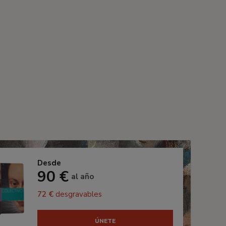
Desde
90 €
al año
72 €
desgravables
ÚNETE