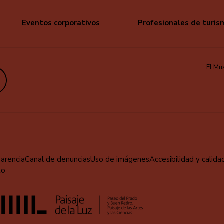
Eventos corporativos
Profesionales de turis
El Mu
edIn
parencia
Canal de denuncias
Uso de imágenes
Accesibilidad y calida
to