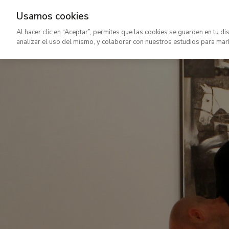
Usamos cookies
Ir
Al hacer clic en “Aceptar”, permites que las cookies se guarden en tu di
al
analizar el uso del mismo, y colaborar con nuestros estudios para mar
contenido
principal