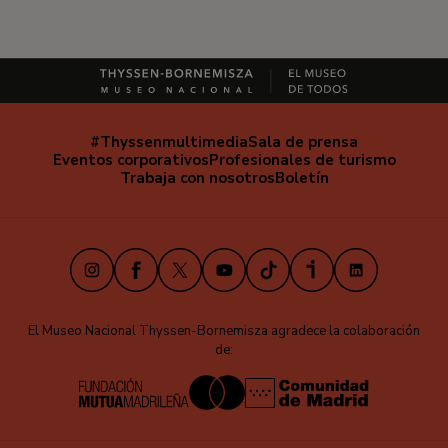
#Thyssenmultimedia
Sala de prensa
Navegación
Eventos corporativos
Profesionales de turismo
secundaria
Trabaja con nosotros
Boletín
Instagram
Facebook
X
Youtube
TikTok
iVoox
LinkedIn
El Museo Nacional Thyssen-Bornemisza agradece la colaboración
de: