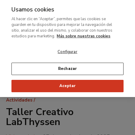
Usamos cookies
MENÚ
Ir
Bus
Al hacer clic en “Aceptar”, permites que las cookies se
al
guarden en tu dispositivo para mejorar la navegación del
contenido
sitio, analizar el uso del mismo, y colaborar con nuestros
principal
estudios para marketing.
Más sobre nuestras cookies
Configurar
Rechazar
Aceptar
Ruta
Actividades
de
Taller Creativo
navegación
LabThyssen