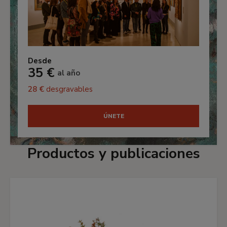
Desde
35 €
al año
28 €
desgravables
ÚNETE
Productos y publicaciones