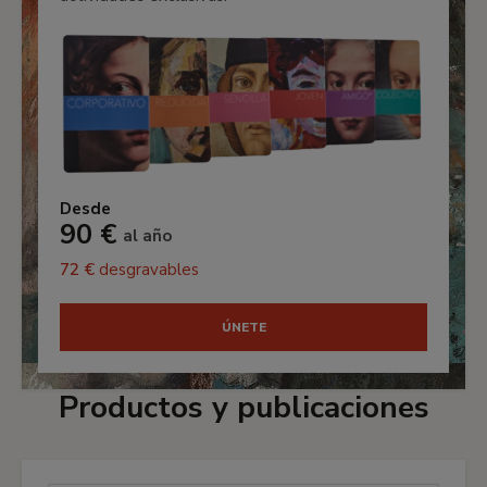
Desde
90 €
al año
72 €
desgravables
ÚNETE
Productos y publicaciones