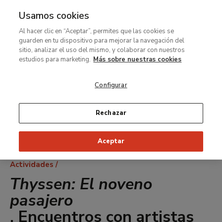
Usamos cookies
MENÚ
Ir
Bus
Al hacer clic en “Aceptar”, permites que las cookies se
al
guarden en tu dispositivo para mejorar la navegación del
contenido
sitio, analizar el uso del mismo, y colaborar con nuestros
principal
estudios para marketing.
Más sobre nuestras cookies
Configurar
Rechazar
Aceptar
Ruta
Actividades
de
Thyssen: El noveno
navegación
pasajero
. Encuentros con artistas