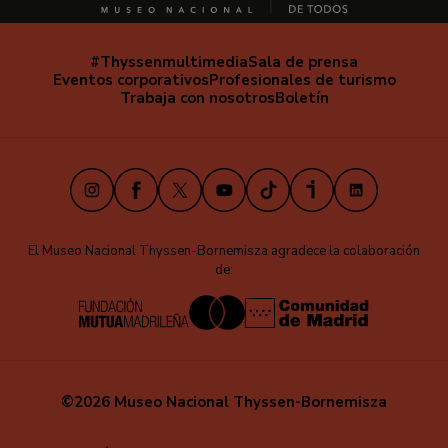
#Thyssenmultimedia
Sala de prensa
Navegación
Eventos corporativos
Profesionales de turismo
secundaria
Trabaja con nosotros
Boletín
Instagram
Facebook
X
Youtube
TikTok
iVoox
LinkedIn
El Museo Nacional Thyssen-Bornemisza agradece la colaboración
de:
©2026 Museo Nacional Thyssen-Bornemisza