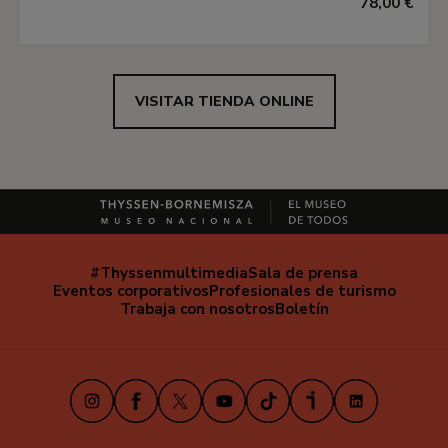
78,00 €
VISITAR TIENDA ONLINE
#Thyssenmultimedia
Sala de prensa
Navegación
Eventos corporativos
Profesionales de turismo
secundaria
Trabaja con nosotros
Boletín
Instagram
Facebook
X
Youtube
TikTok
iVoox
LinkedIn