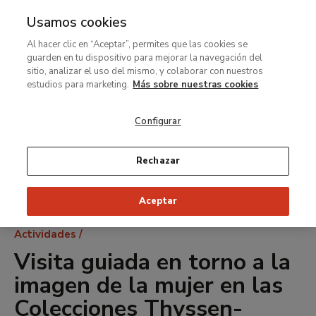
Usamos cookies
MENÚ
Ir
Bus
Al hacer clic en “Aceptar”, permites que las cookies se
al
guarden en tu dispositivo para mejorar la navegación del
contenido
sitio, analizar el uso del mismo, y colaborar con nuestros
principal
estudios para marketing.
Más sobre nuestras cookies
Configurar
Rechazar
Aceptar
Ruta
Actividades
de
Visita guiada en torno a la
navegación
imagen de la mujer en las
Colecciones Thyssen-