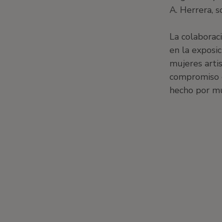
A. Herrera, 
La colaborac
en la exposi
mujeres artis
compromiso d
hecho por mu