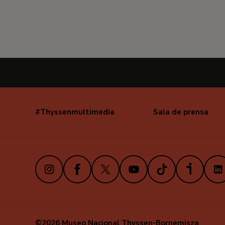
#Thyssenmultimedia
Sala de prensa
Navegación
secundaria
Instagram
Facebook
X
Youtube
TikTok
iVoox
Link
©2026 Museo Nacional Thyssen-Bornemisza