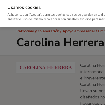
Usamos cookies
Ir
Al hacer clic en “Aceptar”, permites que las cookies se guarden en tu di
al
analizar el uso del mismo, y colaborar con nuestros estudios para mar
contenido
Ruta
Patrocinio y colaboración
Apoyo empresarial
Emp
principal
de
Carolina Herrera
navegación
Carolina Her
internaciona
e irreverent
Carolina Her
llevan su no
diseñados ho
fragancias y 