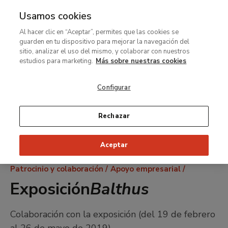
Usamos cookies
MENÚ
Ir
Bus
Al hacer clic en “Aceptar”, permites que las cookies se
al
guarden en tu dispositivo para mejorar la navegación del
contenido
sitio, analizar el uso del mismo, y colaborar con nuestros
principal
estudios para marketing.
Más sobre nuestras cookies
Configurar
Rechazar
Aceptar
Ruta
Patrocinio y colaboración
Apoyo empresarial
de
Exposición
Balthus
navegación
Colaboración con la exposición (del 19 de febrero