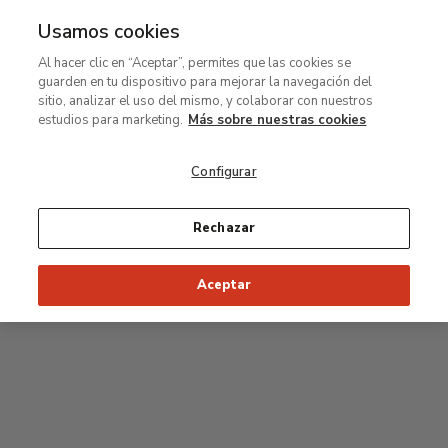
Usamos cookies
MENÚ
Ir
Bus
Al hacer clic en “Aceptar”, permites que las cookies se
al
guarden en tu dispositivo para mejorar la navegación del
contenido
Planta segunda
sitio, analizar el uso del mismo, y colaborar con nuestros
principal
estudios para marketing.
Más sobre nuestras cookies
Colección permanente
Configurar
25
26
27
28
29
Rechazar
24
23
Inicio recomendado de la visita
Salas Clásicas
Aceptar
22
21
20
19
18
1
16
17
2
15
7
8
9
10
3
11
12
14
4
5
6
13