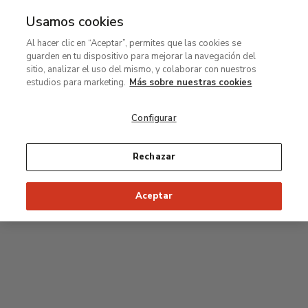
Usamos cookies
MENÚ
Ir
Bus
Al hacer clic en “Aceptar”, permites que las cookies se
al
guarden en tu dispositivo para mejorar la navegación del
contenido
Planta baja
sitio, analizar el uso del mismo, y colaborar con nuestros
principal
estudios para marketing.
Más sobre nuestras cookies
Colección Carmen Thyssen y salas de
exposiciones temporales
Configurar
Salas de exposiciones temporales
Rechazar
Aceptar
J
Hall
Entrada
Acceso a la colección permanente
I
Jardín
D
C
H
F
A
E
B
G
Paseo del Prado
Acceso a la Colección Carmen Thyssen