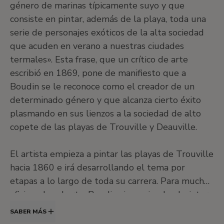
género de marinas típicamente suyo y que
consiste en pintar, además de la playa, toda una
serie de personajes exóticos de la alta sociedad
que acuden en verano a nuestras ciudades
termales». Esta frase, que un crítico de arte
escribió en 1869, pone de manifiesto que a
Boudin se le reconoce como el creador de un
determinado género y que alcanza cierto éxito
plasmando en sus lienzos a la sociedad de alto
copete de las playas de Trouville y Deauville.
El artista empieza a pintar las playas de Trouville
hacia 1860 e irá desarrollando el tema por
etapas a lo largo de toda su carrera. Para muchos
aficionados al arte, Boudin sigue siendo el pintor
de las playas. Sin embargo, de los
SABER MÁS
aproximadamente 4.500 cuadros suyos