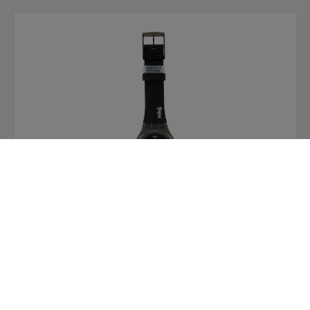
burgueses también se merecen tener el suyo.
En 1869, Boudin presenta al
Salon
de París dos
cuadros de playa. Aquel mismo año, el cuarenta
por ciento de las obras que vende a los
marchantes y registra en su libro de cuentas,
tienen por tema las playas de Trouville y
Deauville. De nuevo en 1869, las cuentas de
Boudin registran para el conjunto del año un
claro progreso: 4.420 francos frente a una media
desde 1866 comprendida entre 2.500 y 3.500
francos.
Antes de la década de 1860, Boudin solía
veranear en Honfleur. A partir de 1863, cambia
de emplazamiento y elige Trouville como lugar
Reloj Swatch x Thyssen van der Ast Gracious