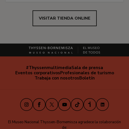
VISITAR TIENDA ONLINE
#Thyssenmultimedia
Sala de prensa
Navegación
Eventos corporativos
Profesionales de turismo
secundaria
Trabaja con nosotros
Boletín
Instagram
Facebook
X
Youtube
TikTok
iVoox
LinkedIn
El Museo Nacional Thyssen-Bornemisza agradece la colaboración
de: