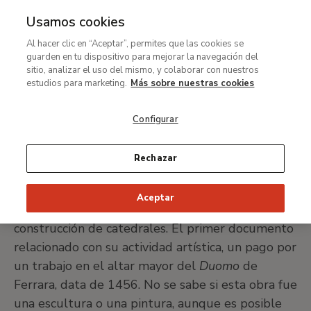
Usamos cookies
MENÚ
Ir
Bus
Al hacer clic en “Aceptar”, permites que las cookies se
al
Francesco del Cossa
guarden en tu dispositivo para mejorar la navegación del
contenido
sitio, analizar el uso del mismo, y colaborar con nuestros
principal
estudios para marketing.
Más sobre nuestras cookies
Ferrara, c. 1435-Bolonia, 1476/77
Configurar
IMPRIMIR FICHA
Rechazar
Nació en Ferrara alrededor de 1435 en el seno
Aceptar
de una familia de artistas; su padre trabajó en la
construcción de catedrales. El primer documento
relacionado con su actividad artística, un pago por
un trabajo en el altar mayor del
Duomo
de
Ferrara, data de 1456. No se sabe si esta obra fue
una escultura o una pintura, aunque es posible