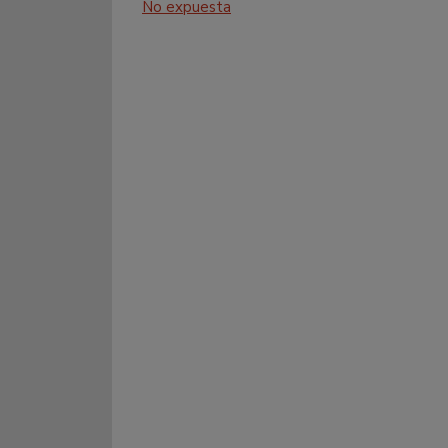
No expuesta
27
28
29