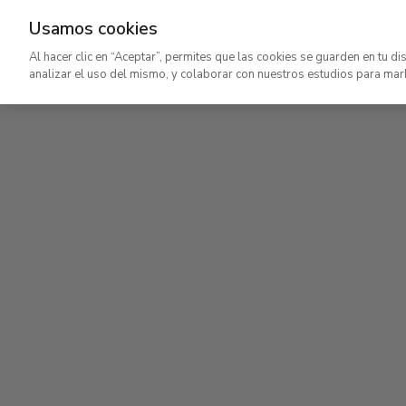
Usamos cookies
Ir
Al hacer clic en “Aceptar”, permites que las cookies se guarden en tu di
al
analizar el uso del mismo, y colaborar con nuestros estudios para mar
contenido
Planta segunda
Pla
principal
Colección permanente
Cole
Planta segunda
Colección permanente