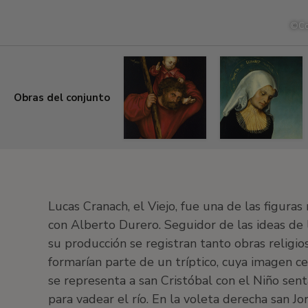
©
Co
Obras del conjunto
Lucas
Lucas
Lucas
el
el
el
Viejo
Viejo
Viejo
Cranach
Cranach
Cranach
Lucas Cranach, el Viejo, fue una de las figur
San
Santa
Santa
con Alberto Durero. Seguidor de las ideas de 
Cristóbal
Isabel
Ana
su producción se registran tanto obras religio
(Ala
con
con
formarían parte de un tríptico, cuya imagen ce
exterior
el
la
izquierda),
duque
duquesa
se representa a san Cristóbal con el Niño sen
c.
Jorge
Bárbara
para vadear el río. En la voleta derecha san 