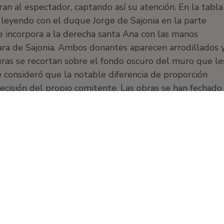
n al espectador, captando así su atención. En la tabla
l leyendo con el duque Jorge de Sajonia en la parte
se incorpora a la derecha santa Ana con las manos
ara de Sajonia. Ambos donantes aparecen arrodillados 
guras se recortan sobre el fondo oscuro del muro que le
e consideró que la notable diferencia de proporción
decisión del propio comitente. Las obras se han fechado
íses Bajos, por el modelado de las figuras así como por