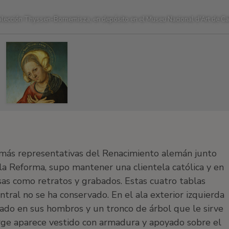
lección Thyssen-Bornemisza, en depósito en el Museu Nacional d'Art de C
as más representativas del Renacimiento alemán junto
la Reforma, supo mantener una clientela católica y en
sas como retratos y grabados. Estas cuatro tablas
ntral no se ha conservado. En el ala exterior izquierda
tado en sus hombros y un tronco de árbol que le sirve
Jorge aparece vestido con armadura y apoyado sobre el