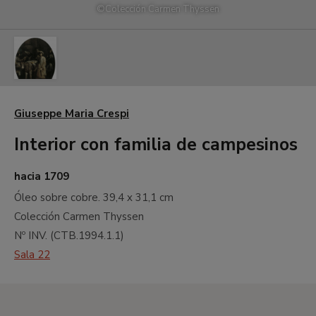
©
Colección Carmen Thyssen
Giuseppe
Maria
Giuseppe Maria Crespi
(llamado
Interior con familia de campesinos
'lo
Spagnolo')
Crespi
hacia 1709
Campesinos
Óleo sobre cobre.
39,4 x 31,1 cm
con
Colección Carmen Thyssen
asnos,
Nº INV. (
CTB.1994.1.1
)
c.
1709
Sala 22
Óleo
sobre
cobre.