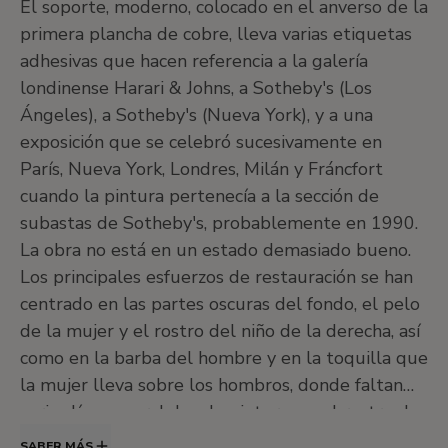
39,4
El soporte, moderno, colocado en el anverso de la
x
primera plancha de cobre, lleva varias etiquetas
31,1
adhesivas que hacen referencia a la galería
cm
londinense Harari & Johns, a Sotheby's (Los
©
Ángeles), a Sotheby's (Nueva York), y a una
Colección
Carmen
exposición que se celebró sucesivamente en
Thyssen
París, Nueva York, Londres, Milán y Fráncfort
cuando la pintura pertenecía a la sección de
subastas de Sotheby's, probablemente en 1990.
La obra no está en un estado demasiado bueno.
Los principales esfuerzos de restauración se han
centrado en las partes oscuras del fondo, el pelo
de la mujer y el rostro del niño de la derecha, así
como en la barba del hombre y en la toquilla que
la mujer lleva sobre los hombros, donde faltan
varias líneas paralelas de pintura, en el rostro de
esta misma mujer y en los ojos del anciano.
SABER MÁS