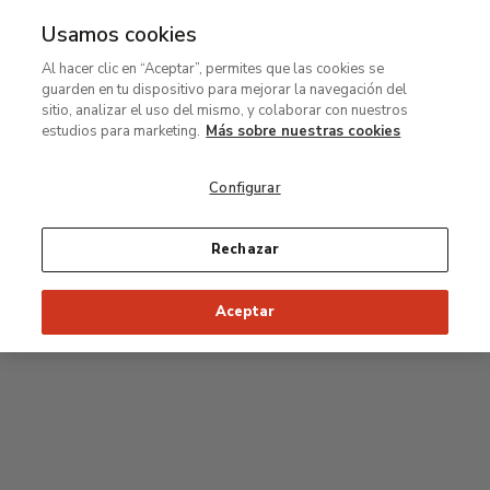
Usamos cookies
MENÚ
Ir
Bus
Al hacer clic en “Aceptar”, permites que las cookies se
al
guarden en tu dispositivo para mejorar la navegación del
contenido
Planta segunda
sitio, analizar el uso del mismo, y colaborar con nuestros
principal
estudios para marketing.
Más sobre nuestras cookies
Colección permanente
Configurar
25
26
27
28
29
Rechazar
24
23
Inicio recomendado de la visita
Salas Clásicas
Aceptar
22
21
20
19
18
1
16
17
2
15
7
8
9
10
3
11
12
14
4
5
6
13