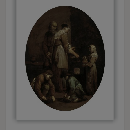
Merece la pena observar que en el anverso de la
primera plancha de cobre puede verse la huella
en forma de cruz del antiguo marco. Esto da
motivos fundados para pensar que la pareja de
obras de Crespi tenían originalmente un formato
rectangular, puesto que ese tipo de marco se
presta más a este formato. Además, el análisis
técnico que facilitó Ubaldo Sedano cuando
estudió ambas obras en el taller de restauración
del Museo Thyssen-Bornemisza de Madrid
concuerda con las opiniones expresadas
previamente por John T. Spike en el sentido de
que el formato oval no parece el más adecuado;
así, el
Interior con familia de campesinos
da la
impresión de ser «un estudio de geometría
oculta», mientras que el otro cuadro «no se