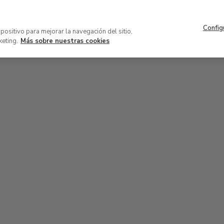
Navegación
Acerca del museo
Patrocinio 
superior
Config
VISITA
COLECCIÓN
EXPOSICION
spositivo para mejorar la navegación del sitio,
keting.
Más sobre nuestras cookies
34
33