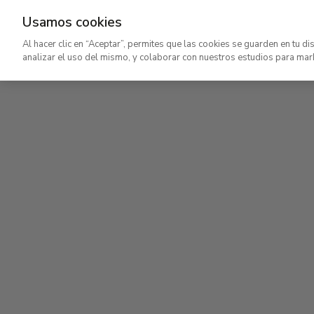
Usamos cookies
Ir
Al hacer clic en “Aceptar”, permites que las cookies se guarden en tu di
al
analizar el uso del mismo, y colaborar con nuestros estudios para mar
contenido
Planta primera
principal
Colección permanente