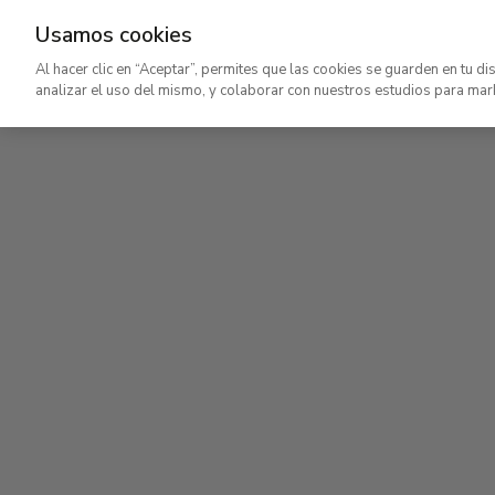
Usamos cookies
Ir
Al hacer clic en “Aceptar”, permites que las cookies se guarden en tu di
al
analizar el uso del mismo, y colaborar con nuestros estudios para mar
contenido
Planta primera
principal
Colección permanente