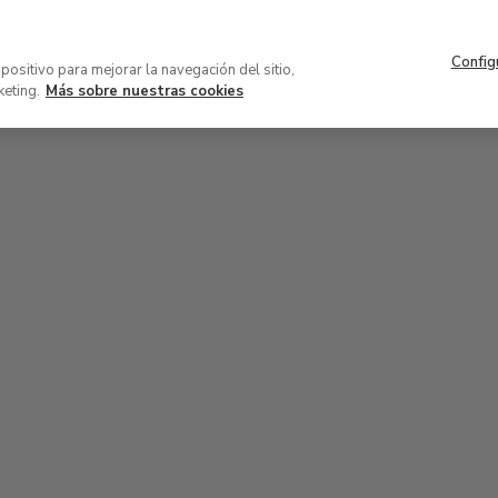
Navegación
Acerca del museo
Patrocinio 
superior
Config
VISITA
COLECCIÓN
EXPOSICION
spositivo para mejorar la navegación del sitio,
keting.
Más sobre nuestras cookies
34
33