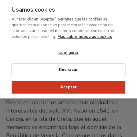
Usamos cookies
MENÚ
Ir
Bus
Al hacer clic en “Aceptar”, permites que las cookies se
al
El Greco (Doménikos
guarden en tu dispositivo para mejorar la navegación del
contenido
sitio, analizar el uso del mismo, y colaborar con nuestros
Theotokópoulos)
principal
estudios para marketing.
Más sobre nuestras cookies
Configurar
Candía 1541 - Toledo 1614
Rechazar
IMPRIMIR FICHA
Aceptar
Doménikos Theotokópoulos, conocido como El
Greco, es uno de los artistas más originales e
interesantes del siglo XVI. Nació en 1541, en
Candía, en la isla de Creta, que en aquel
momento se encontraba bajo el dominio de la
República de Venecia. Conocemos pocos datos