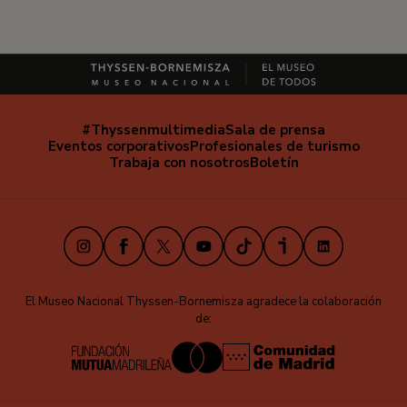
#Thyssenmultimedia
Sala de prensa
Navegación
Eventos corporativos
Profesionales de turismo
secundaria
Trabaja con nosotros
Boletín
Instagram
Facebook
X
Youtube
TikTok
iVoox
LinkedIn
El Museo Nacional Thyssen-Bornemisza agradece la colaboración
de: