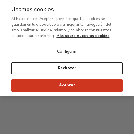
Usamos cookies
MENÚ
Ir
Bus
Al hacer clic en “Aceptar”, permites que las cookies se
al
guarden en tu dispositivo para mejorar la navegación del
contenido
Planta segunda
sitio, analizar el uso del mismo, y colaborar con nuestros
principal
estudios para marketing.
Más sobre nuestras cookies
Colección permanente
Configurar
25
26
27
28
29
Rechazar
24
23
Inicio recomendado de la visita
Salas Clásicas
Aceptar
22
21
20
19
18
1
16
17
2
15
7
8
9
10
3
11
12
14
4
5
6
13