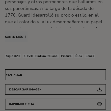
personajes y otros pormenores que hallamos en
sus panorámicas. A lo largo de la década de
1770, Guardi desarrolló su propio estilo, en el
que el colorido y la luz desempeñaron un papel
esencial, y que estuvo totalmente configurado en
los años ochenta. El pintor también ejerció de
SABER MÁS
cronista de su tiempo y en esta línea hay que
poner las pinturas de la visita de los
Condi dei
Nord
, el archiduque Pablo de Rusia y María
Siglo XVIII
s. XVIII - Pintura italiana
Pintura
Óleo
lienzo
Fedorovna, encargadas por los responsables de la
República para conmemorar el evento y que se
encuentran repartidas entre la Alte Pinakothek
ESCUCHAR
de Múnich y colecciones privadas. En esa dirección
se inscriben series como la visita del papa Pío IV,
DESCARGAR IMAGEN
un conjunto de cuatro lienzos, o el incendio en
San Marcuola, acaecido en 1784.
IMPRIMIR FICHA