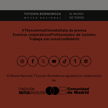
#Thyssenmultimedia
Sala de prensa
Navegación
Eventos corporativos
Profesionales de turismo
secundaria
Trabaja con nosotros
Boletín
Instagram
Facebook
X
Youtube
TikTok
iVoox
LinkedIn
El Museo Nacional Thyssen-Bornemisza agradece la colaboración
de: