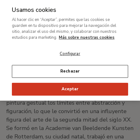
Usamos cookies
MENÚ
Ir
Bus
Al hacer clic en “Aceptar”, permites que las cookies se
al
Willem de Kooning
guarden en tu dispositivo para mejorar la navegación del
contenido
sitio, analizar el uso del mismo, y colaborar con nuestros
principal
estudios para marketing.
Más sobre nuestras cookies
Róterdam, 1904 - Nueva York, 1997
Configurar
IMPRIMIR FICHA
Rechazar
Representante del expresionismo abstracto
Aceptar
americano, Willem de Kooning trascendió con su
pintura gestual los límites entre abstracción y
figuración, lo que le convirtió en una influyente
figura del arte de la segunda mitad del siglo XX.
Se formó en la Academie van Beeldende Kunsten
de Rotterdam, su ciudad natal, trabajó en una