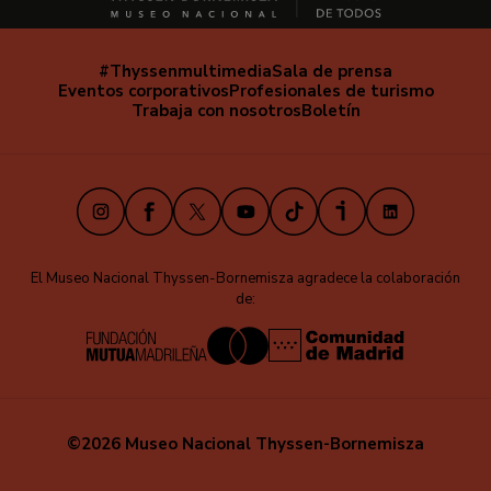
#Thyssenmultimedia
Sala de prensa
Navegación
Eventos corporativos
Profesionales de turismo
secundaria
Trabaja con nosotros
Boletín
Instagram
Facebook
X
Youtube
TikTok
iVoox
LinkedIn
El Museo Nacional Thyssen-Bornemisza agradece la colaboración
de:
©2026 Museo Nacional Thyssen-Bornemisza