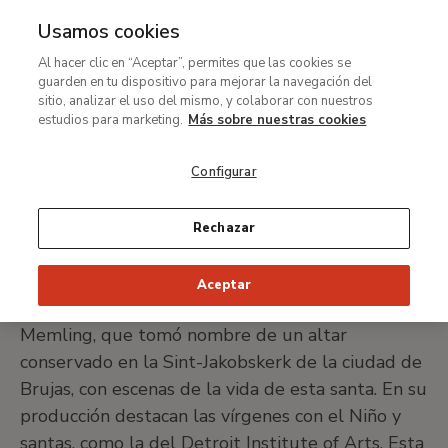
Usamos cookies
MENÚ
Ir
Bus
Al hacer clic en “Aceptar”, permites que las cookies se
al
Maestro de la Leyenda de
guarden en tu dispositivo para mejorar la navegación del
contenido
sitio, analizar el uso del mismo, y colaborar con nuestros
santa Lucía
principal
estudios para marketing.
Más sobre nuestras cookies
Configurar
Activo entre 1475 y 1505
Rechazar
IMPRIMIR FICHA
Aceptar
Artista anónimo de la generación de Hans
Memling, que tomó nombre de un altar
conservado en la Sint-Jakobskerk de la ciudad de
Brujas, con escenas de la vida de esta santa. En su
producción destacan las vírgenes con el Niño y
santas, como la del Detroit Institute of Arts. Esta