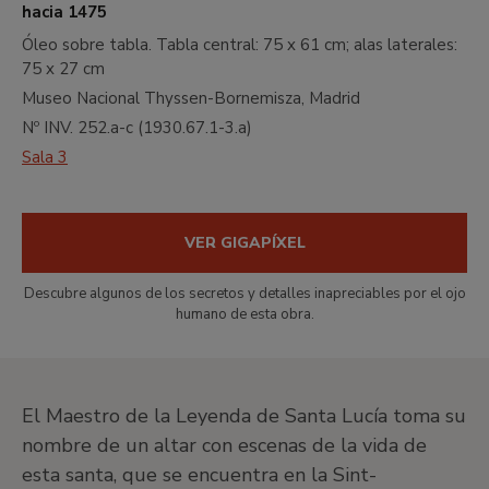
SANTA
SANTA
hacia 1475
LUCIA
LUCIA
Óleo sobre tabla.
Tabla central: 75 x 61 cm; alas laterales:
Tríptico
Tríptico
75 x 27 cm
de
de
Museo Nacional Thyssen-Bornemisza, Madrid
la
la
Nº INV.
252.a-c
(
1930.67.1-3.a
)
Piedad:
Piedad:
San
Santa
Sala 3
Pedro
Bárbara
(tabla
(tabla
exterior
exterior
VER GIGAPÍXEL
izquierda)
derecha)
Descubre algunos de los secretos y detalles inapreciables por el ojo
humano de esta obra.
El Maestro de la Leyenda de Santa Lucía toma su
nombre de un altar con escenas de la vida de
esta santa, que se encuentra en la Sint-