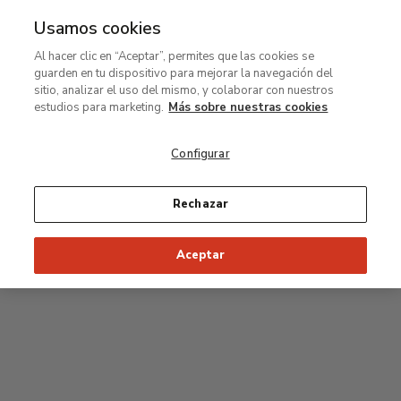
Usamos cookies
MENÚ
Ir
Bus
Al hacer clic en “Aceptar”, permites que las cookies se
al
guarden en tu dispositivo para mejorar la navegación del
contenido
Planta segunda
sitio, analizar el uso del mismo, y colaborar con nuestros
principal
estudios para marketing.
Más sobre nuestras cookies
Colección permanente
Configurar
25
26
27
28
29
Rechazar
24
23
Inicio recomendado de la visita
Salas Clásicas
Aceptar
22
21
20
19
18
1
16
17
2
15
7
8
9
10
3
11
12
14
4
5
6
13