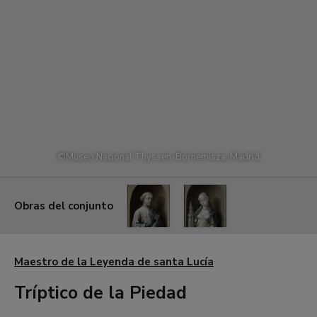
©
Museo Nacional Thyssen-Bornemisza, Madrid
Obras del conjunto
Maestro
Maestro
DE
DE
Maestro de la Leyenda de santa Lucía
LA
LA
Tríptico de la Piedad
LEYENDA
LEYENDA
DE
DE