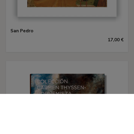
del Mapamundi. Es de suponer que pocos años
más tarde el políptico estuviera algo deteriorado,
puesto que en 1448 la Señoría nombró una
comisión de tres expertos encargados de evaluar
San Pedro
el estado de conservación del altar, disponer su
17,00 €
eventual consolidación y presupuestar el costo
de la operación. Se encomendó la «restauración»
al carpintero Giovanni di Vicho di Magno y al
pintor Sano di Pietro, que enriquecieron la
estructura original con la creación de una peana,
de un baldaquino de madera, y colocaron las
tablas del siglo XIV en un elaborado marco
tallado y taraceado inspirado en la sillería que
todavía hoy se conserva en el lugar y que
Domenico di Niccoló dei Cori había realizado para
la capilla entre 1415 y 1428. Para completar el
altar, Sano di Pietro pintó otras cinco tablas con