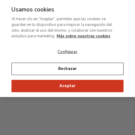
Usamos cookies
MENÚ
Ir
Bus
Al hacer clic en “Aceptar”, permites que las cookies se
al
guarden en tu dispositivo para mejorar la navegación del
contenido
Planta segunda
sitio, analizar el uso del mismo, y colaborar con nuestros
principal
estudios para marketing.
Más sobre nuestras cookies
Colección permanente
Configurar
25
26
27
28
29
Rechazar
24
23
Inicio recomendado de la visita
Salas Clásicas
Aceptar
22
21
20
19
18
1
16
17
2
15
7
8
9
10
3
11
12
14
4
5
6
13