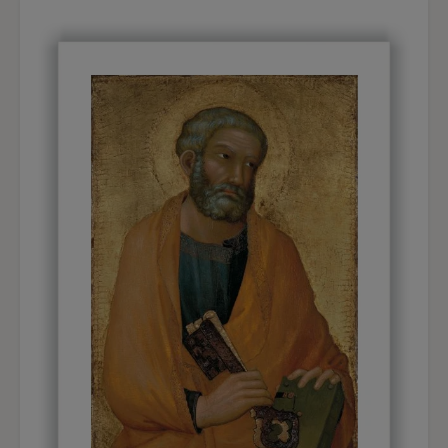
La historia de este conjunto ha sido
paulatinamente reconstruida a lo largo del siglo
XX: hoy podemos identificar este retablo
disperso como la «tabla muy buena» de Simone
Martini que el escultor florentino Lorenzo
Ghiberti vio por primera vez en 1445 en el
Palazzo Pubblico de Siena. Como ha demostrado
Keith Christiansen en un estudio muy
interesante, esta obra es seguramente la misma
por la que se le pagó al pintor en 1326: fue
ejecutada para la residencia del Capitano del
Popolo y sólo posteriormente -después de
1405- se colocó sobre el altar de la suntuosa
capilla de la Señoría, en el primer piso del
Palazzo Pubblico de Siena, junto a la célebre Sala