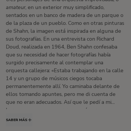
amateur
, en un exterior muy simplificado,
sentados en un banco de madera de un parque o
de la plaza de un pueblo. Como en otras pinturas
de Shahn, la imagen está inspirada en alguna de
sus fotografías. En una entrevista con Richard
Doud, realizada en 1964, Ben Shahn confesaba
que su necesidad de hacer fotografías había
surgido precisamente al contemplar una
orquesta callejera: «Estaba trabajando en la calle
14 y un grupo de músicos ciegos tocaba
permanentemente allí. Yo caminaba delante de
ellos tomando apuntes, pero me di cuenta de
que no eran adecuados. Así que le pedí a mi
hermano que me comprara una cámara, ya que yo
no tenía dinero».
SABER MÁS