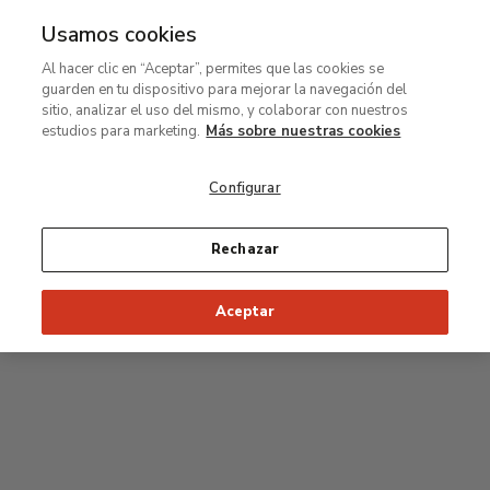
Usamos cookies
MENÚ
Ir
Bus
Al hacer clic en “Aceptar”, permites que las cookies se
al
guarden en tu dispositivo para mejorar la navegación del
contenido
Planta primera
sitio, analizar el uso del mismo, y colaborar con nuestros
principal
estudios para marketing.
Más sobre nuestras cookies
Colección permanente
Configurar
Sala Rodin
Rechazar
34
33
32
31
30
35
Aceptar
36
Salas Postpop
53
54
55
52
37
51
56
50
38
49
39
48
47
46
45
44
43
42
41
40