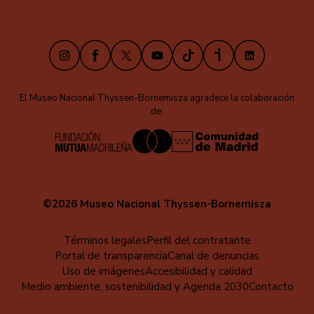
Instagram
Facebook
X
Youtube
TikTok
iVoox
LinkedIn
El Museo Nacional Thyssen-Bornemisza agradece la colaboración
de:
©2026 Museo Nacional Thyssen-Bornemisza
Menú
Términos legales
Perfil del contratante
Portal de transparencia
Canal de denuncias
al
Uso de imágenes
Accesibilidad y calidad
pie
Medio ambiente, sostenibilidad y Agenda 2030
Contacto