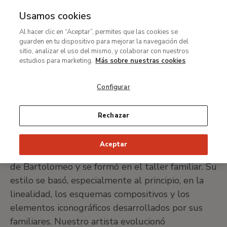
Usamos cookies
MENÚ
Ir
Bus
Al hacer clic en “Aceptar”, permites que las cookies se
al
Alvise Vivarini
guarden en tu dispositivo para mejorar la navegación del
contenido
sitio, analizar el uso del mismo, y colaborar con nuestros
principal
estudios para marketing.
Más sobre nuestras cookies
Venecia 1442/1443-1503/1505
Configurar
IMPRIMIR FICHA
Rechazar
Los Vivarini fueron una familia de pintores
Aceptar
venecianos. Alvise era hijo de Antonio y sobrino
de Bartolomeo y se formó en el taller familiar. Su
estilo se basó, especialmente al principio, en la
linealidad, los esquemas compositivos y los
elementos iconográficos desarrollados por sus
familiares. Nuestro artista evolucionó