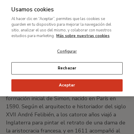
Usamos cookies
MENÚ
Ir
Bus
Al hacer clic en “Aceptar”, permites que las cookies se
al
Simon Vouet
guarden en tu dispositivo para mejorar la navegación del
contenido
sitio, analizar el uso del mismo, y colaborar con nuestros
principal
estudios para marketing.
Más sobre nuestras cookies
París, 1590-1649
Configurar
IMPRIMIR FICHA
Rechazar
Hijo de un pintor parisiense llamado Laurent
Aceptar
Vouet, poco más sabemos de la infancia y
formación inicial de Simon, nacido en París en
1590. Según el arquitecto e historiador del siglo
XVII André Felibién, a los catorce años viajó a
Inglaterra para pintar el retrato de una dama de
la aristocracia francesa, y en 1611 acompañó al