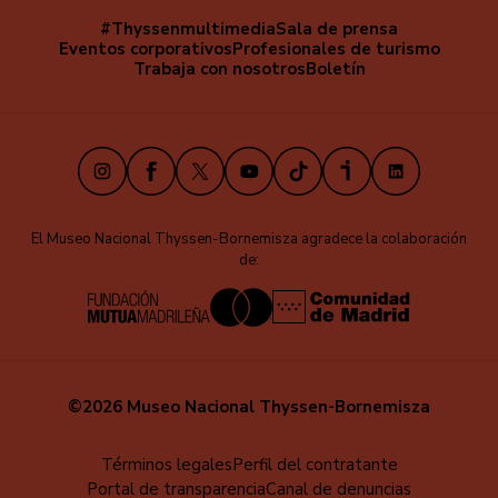
#Thyssenmultimedia
Sala de prensa
Navegación
Eventos corporativos
Profesionales de turismo
secundaria
Trabaja con nosotros
Boletín
Instagram
Facebook
X
Youtube
TikTok
iVoox
LinkedIn
El Museo Nacional Thyssen-Bornemisza agradece la colaboración
de:
©2026 Museo Nacional Thyssen-Bornemisza
Menú
Términos legales
Perfil del contratante
Portal de transparencia
Canal de denuncias
al