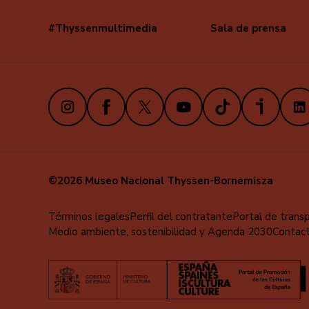
#Thyssenmultimedia
Sala de prensa
Navegación
secundaria
Instagram
Facebook
X
Youtube
TikTok
iVoox
Link
©2026 Museo Nacional Thyssen-Bornemisza
Menú
Términos legales
Perfil del contratante
Portal de trans
Medio ambiente, sostenibilidad y Agenda 2030
Contac
al
pie