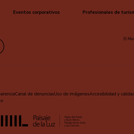
Eventos corporativos
Profesionales de turis
El Mu
edIn
parencia
Canal de denuncias
Uso de imágenes
Accesibilidad y calida
to