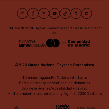
Instagram
Facebook
X
Youtube
TikTok
iVoox
LinkedIn
El Museo Nacional Thyssen-Bornemisza agradece la colaboración
de:
©2026 Museo Nacional Thyssen-Bornemisza
Menú
Términos legales
Perfil del contratante
Portal de transparencia
Canal de denuncias
al
Uso de imágenes
Accesibilidad y calidad
pie
Medio ambiente, sostenibilidad y Agenda 2030
Contacto