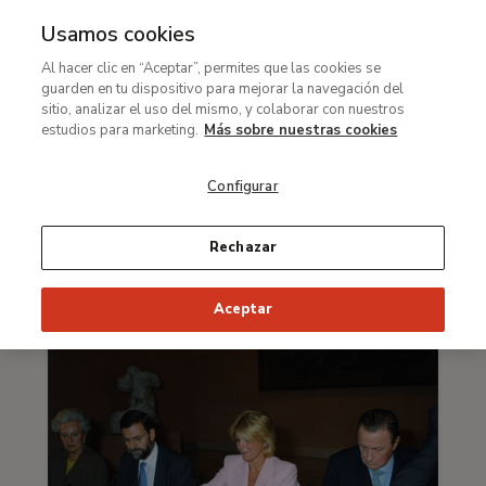
Usamos cookies
MENÚ
Ir
Bus
Al hacer clic en “Aceptar”, permites que las cookies se
al
guarden en tu dispositivo para mejorar la navegación del
Ruta
contenido
Colección
Historia de la Colección I
sitio, analizar el uso del mismo, y colaborar con nuestros
de
principal
estudios para marketing.
Más sobre nuestras cookies
Historia de la Colección II
navegación
Historia de la Colección III
Configurar
Rechazar
El museo en marcha
Aceptar