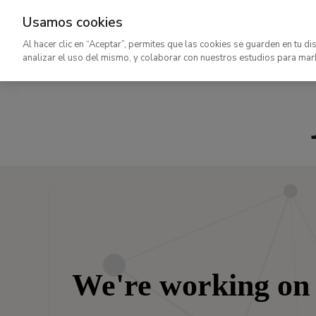
Usamos cookies
Ir
Al hacer clic en “Aceptar”, permites que las cookies se guarden en tu di
al
analizar el uso del mismo, y colaborar con nuestros estudios para mar
contenido
principal