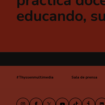
práctica doce
educando, su
#Thyssenmultimedia
Sala de prensa
Navegación
secundaria
Instagram
Facebook
X
Youtube
TikTok
iVoox
Link