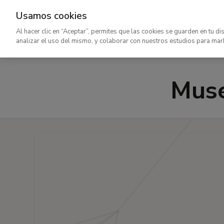
Usamos cookies
Ir
Al hacer clic en “Aceptar”, permites que las cookies se guarden en tu di
al
analizar el uso del mismo, y colaborar con nuestros estudios para mar
contenido
principal
Muse