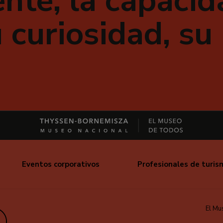
nte, la capacida
 curiosidad, su
Eventos corporativos
Profesionales de turis
El Mu
edIn