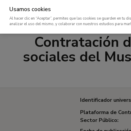
Usamos cookies
Ir
Al hacer clic en “Aceptar”, permites que las cookies se guarden en tu di
al
analizar el uso del mismo, y colaborar con nuestros estudios para mar
contenido
Contratación d
principal
sociales del Mu
Identificador univers
Plataforma de Contr
Sector Público:
Fecha de publicación