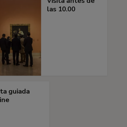
Visita antes de
las 10.00
ita guiada
ine