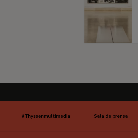
#Thyssenmultimedia
Sala de prensa
Navegación
secundaria