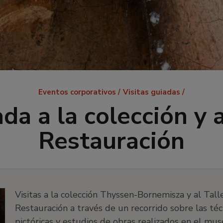
Ruta
Eventos corporativos
Visitas guiadas
de
ada a la colección y a
navegación
Restauración
Visitas a la colección Thyssen-Bornemisza y al Tall
Restauración a través de un recorrido sobre las téc
pictóricas y estudios de obras realizados en el mus