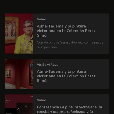
Recursos
Revista online
Vídeo
Alma-Tadema y la pintura
Si deseas conocer más detalles sobre esta
victoriana en la Colección Pérez
Simón
exposición te invitamos a ver la revista online de
nuestro quiosco.
Con Véronique Gerard-Powell, comisaria de
la exposición
En colaboración con
Fundación BBVA
Visita virtual
VER REVISTA ONLINE
Alma-Tadema y la pintura
victoriana en la Colección Pérez
Simón
Vídeo
Conferencia
La pintura victoriana, la
cuestión del prerrafaelismo y la