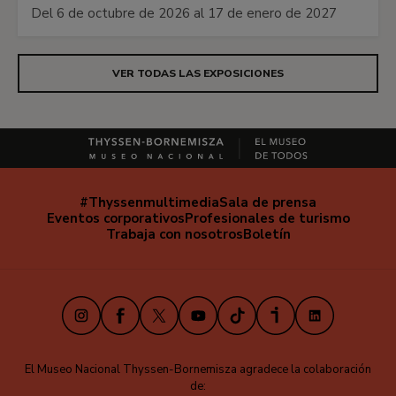
Del 6 de octubre de 2026 al 17 de enero de 2027
VER TODAS LAS EXPOSICIONES
#Thyssenmultimedia
Sala de prensa
Navegación
Eventos corporativos
Profesionales de turismo
secundaria
Trabaja con nosotros
Boletín
Instagram
Facebook
X
Youtube
TikTok
iVoox
LinkedIn
El Museo Nacional Thyssen-Bornemisza agradece la colaboración
de: