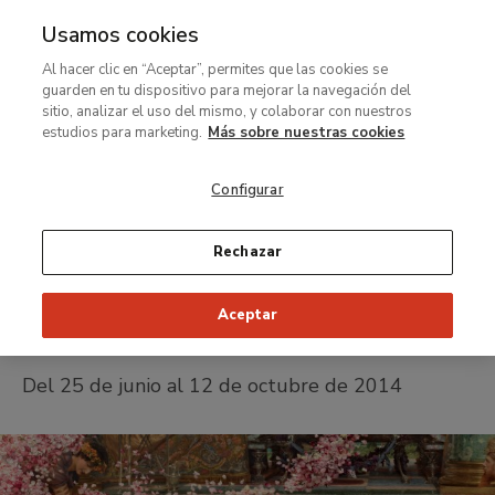
Usamos cookies
MENÚ
Ir
Bus
Al hacer clic en “Aceptar”, permites que las cookies se
al
guarden en tu dispositivo para mejorar la navegación del
contenido
sitio, analizar el uso del mismo, y colaborar con nuestros
Exposición temporal
principal
estudios para marketing.
Más sobre nuestras cookies
Alma-Tadema y la
Configurar
pintura victoriana
en la Colección
Rechazar
Pérez Simón
Aceptar
Del 25 de junio al 12 de octubre de 2014