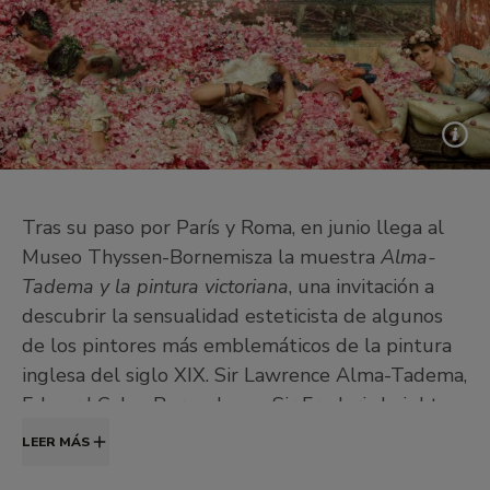
Tras su paso por París y Roma, en junio llega al
Museo Thyssen-Bornemisza la muestra
Alma-
Tadema y la pintura victoriana
, una invitación a
descubrir la sensualidad esteticista de algunos
de los pintores más emblemáticos de la pintura
inglesa del siglo XIX. Sir Lawrence Alma-Tadema,
Edward Coley Burne-Jones, Sir Frederic Leighton,
Albert J. Moore o Dante Gabriel Rossetti
LEER MÁS
cultivaron en sus obras valores que ofrecían un