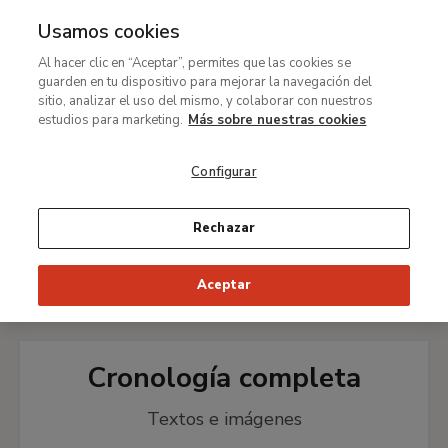
Usamos cookies
MENÚ
Ir
Bus
Al hacer clic en “Aceptar”, permites que las cookies se
al
guarden en tu dispositivo para mejorar la navegación del
Ruta
contenido
Exposiciones
Expresionismo alemán
sitio, analizar el uso del mismo, y colaborar con nuestros
de
principal
estudios para marketing.
Más sobre nuestras cookies
La exposición desde tu móvil
navegación
Hans Heinrich Thyssen-
Configurar
Bornemisza (1921-2002) y
el Expresionismo alemán
Rechazar
Aceptar
Cronología completa
Textos e imágenes