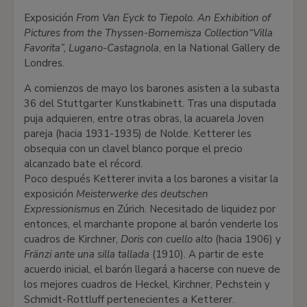
Exposición
From Van Eyck to Tiepolo. An Exhibition of
Pictures from the Thyssen-Bornemisza Collection
“Villa
Favorita”, Lugano-Castagnola
, en la National Gallery de
Londres.
A comienzos de mayo los barones asisten a la subasta
36 del Stuttgarter Kunstkabinett. Tras una disputada
puja adquieren, entre otras obras, la acuarela Joven
pareja (hacia 1931-1935) de Nolde. Ketterer les
obsequia con un clavel blanco porque el precio
alcanzado bate el récord.
Poco después Ketterer invita a los barones a visitar la
exposición
Meisterwerke des deutschen
Expressionismus
en Zúrich. Necesitado de liquidez por
entonces, el marchante propone al barón venderle los
cuadros de Kirchner,
Doris con cuello alto
(hacia 1906) y
Fränzi ante una silla tallada
(1910). A partir de este
acuerdo inicial, el barón llegará a hacerse con nueve de
los mejores cuadros de Heckel, Kirchner, Pechstein y
Schmidt-Rottluff pertenecientes a Ketterer.