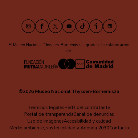
Instagram
Facebook
X
Youtube
TikTok
iVoox
LinkedIn
El Museo Nacional Thyssen-Bornemisza agradece la colaboración
de:
©2026 Museo Nacional Thyssen-Bornemisza
Menú
Términos legales
Perfil del contratante
Portal de transparencia
Canal de denuncias
al
Uso de imágenes
Accesibilidad y calidad
pie
Medio ambiente, sostenibilidad y Agenda 2030
Contacto