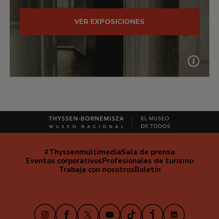
VER EXPOSICIONES
#Thyssenmultimedia
Sala de prensa
Navegación
Eventos corporativos
Profesionales de turismo
secundaria
Trabaja con nosotros
Boletín
Instagram
Facebook
X
Youtube
TikTok
iVoox
LinkedIn