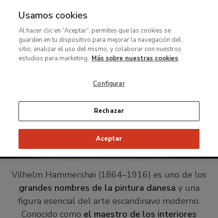
Usamos cookies
MENÚ
Ir
Bus
Al hacer clic en “Aceptar”, permites que las cookies se
al
Ruta
Exposiciones
Hammershøi. El ojo que escucha
guarden en tu dispositivo para mejorar la navegación del
contenido
de
12 curiosidades sobre el
sitio, analizar el uso del mismo, y colaborar con nuestros
principal
estudios para marketing.
Más sobre nuestras cookies
navegación
pintor Vilhelm
Hammershøi
Configurar
El maestro danés del silencio que
Rechazar
puedes descubrir en nuestra
exposición temporal
Aceptar
Vilhelm Hammershøi (1864–1916) es uno de los
grandes nombres de la pintura danesa
y una
figura esencial del arte escandinavo moderno.
Conocido como
el maestro de los interiores