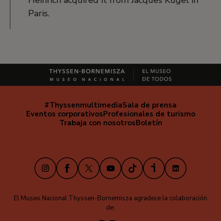
Paris.
#Thyssenmultimedia
Sala de prensa
Navegación
Eventos corporativos
Profesionales de turismo
secundaria
Trabaja con nosotros
Boletín
Instagram
Facebook
X
Youtube
TikTok
iVoox
LinkedIn
El Museo Nacional Thyssen-Bornemisza agradece la colaboración
de: