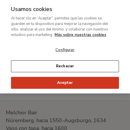
Usamos cookies
MENÚ
Ir
Bus
Al hacer clic en “Aceptar”, permites que las cookies se
al
guarden en tu dispositivo para mejorar la navegación del
Ruta
contenido
Exposiciones
sitio, analizar el uso del mismo, y colaborar con nuestros
de
principal
estudios para marketing.
Más sobre nuestras cookies
​​​​​​​Tesoros de la colección de la familia Thyssen-
navegación
Bornemisza
Configurar
Obras del montaje especial
Vaso con tapa
Rechazar
Standing Covered Beaker
Aceptar
Melchior Bair
Núremberg, hacia 1550-Augsburgo, 1634
Vaso con tapa
, hacia 1600