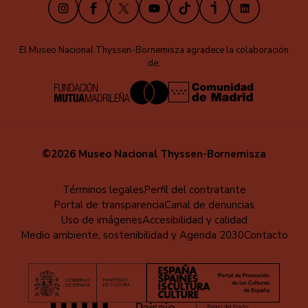
Instagram
Facebook
X
Youtube
TikTok
iVoox
LinkedIn
El Museo Nacional Thyssen-Bornemisza agradece la colaboración
de:
©2026 Museo Nacional Thyssen-Bornemisza
Menú
Términos legales
Perfil del contratante
Portal de transparencia
Canal de denuncias
al
Uso de imágenes
Accesibilidad y calidad
pie
Medio ambiente, sostenibilidad y Agenda 2030
Contacto