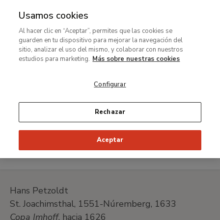
Usamos cookies
MENÚ
Ir
Bus
Al hacer clic en “Aceptar”, permites que las cookies se
al
guarden en tu dispositivo para mejorar la navegación del
Ruta
contenido
Exposiciones
sitio, analizar el uso del mismo, y colaborar con nuestros
de
principal
estudios para marketing.
Más sobre nuestras cookies
​​​​​​​Tesoros de la colección de la familia Thyssen-
navegación
Bornemisza
Configurar
Obras del montaje especial
Copa Imhoff
Rechazar
The Imhoff Standing Cup
Aceptar
Hans Petzoldt
St. Joachimsthal, 1551-Núremberg, 1633
Copa Imhoff
, hacia 1626