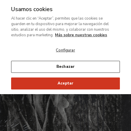
Usamos cookies
MENÚ
Ir
Bus
Al hacer clic en “Aceptar”, permites que las cookies se
al
guarden en tu dispositivo para mejorar la navegación del
contenido
Restauración Thyssen
sitio, analizar el uso del mismo, y colaborar con nuestros
principal
Restaurabits
estudios para marketing.
Más sobre nuestras cookies
Secretos y curiosidades
Configurar
Rechazar
Aceptar