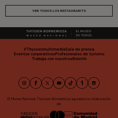
VER TODOS LOS RESTAURABITS
#Thyssenmultimedia
Sala de prensa
Navegación
Eventos corporativos
Profesionales de turismo
secundaria
Trabaja con nosotros
Boletín
Instagram
Facebook
X
Youtube
TikTok
iVoox
LinkedIn
El Museo Nacional Thyssen-Bornemisza agradece la colaboración
de: