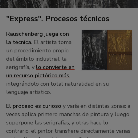
"Express". Procesos técnicos
Rauschenberg juega con
Detalle
la técnica
. El artista toma
comparativo
+
de
un procedimiento propio
−
la
del ámbito industrial, la
técnica
serigrafía, y
lo convierte en
serigráfica
un recurso pictórico más
,
en
integrándolo con total naturalidad en su
la
obra
lenguaje artístico.
“Express”
de
El proceso es curioso
y varía en distintas zonas: a
Robert
veces aplica primero manchas de pintura y luego
Rauschenberg
superpone las serigrafías, y otras hace lo
contrario, el pintor transfiere directamente varias