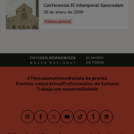
Conferencia
El intemporal Saenredam
28 de enero de 2009
Público general
#Thyssenmultimedia
Sala de prensa
Navegación
Eventos corporativos
Profesionales de turismo
secundaria
Trabaja con nosotros
Boletín
Instagram
Facebook
X
Youtube
TikTok
iVoox
LinkedIn