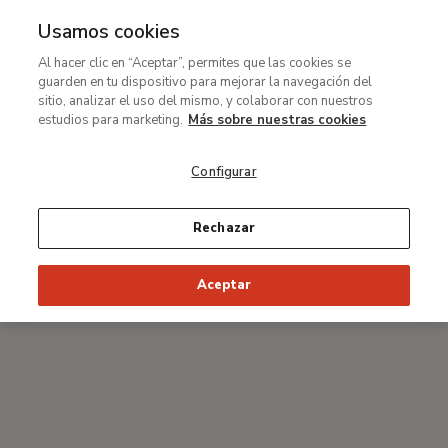
Usamos cookies
MENÚ
Ir
Bus
Al hacer clic en “Aceptar”, permites que las cookies se
al
guarden en tu dispositivo para mejorar la navegación del
Ruta
contenido
#Thyssenmultimedia
sitio, analizar el uso del mismo, y colaborar con nuestros
de
principal
Conferencia
estudios para marketing.
Más sobre nuestras cookies
navegación
El intemporal Saenredam
Configurar
Con Jean-Marc Bustamante
Rechazar
Aceptar