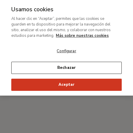
Usamos cookies
MENÚ
Ir
Bus
Al hacer clic en “Aceptar”, permites que las cookies se
al
guarden en tu dispositivo para mejorar la navegación del
Ruta
contenido
#Thyssenmultimedia
sitio, analizar el uso del mismo, y colaborar con nuestros
de
principal
Homenaje a Tomàs Llorens
estudios para marketing.
Más sobre nuestras cookies
navegación
Configurar
Rechazar
Aceptar