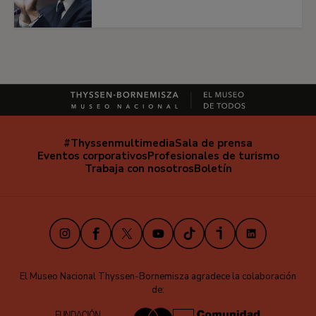
#Thyssenmultimedia
Sala de prensa
Navegación
Eventos corporativos
Profesionales de turismo
secundaria
Trabaja con nosotros
Boletín
Instagram
Facebook
X
Youtube
TikTok
iVoox
LinkedIn
El Museo Nacional Thyssen-Bornemisza agradece la colaboración
de: