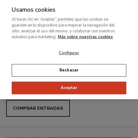
Usamos cookies
MENÚ
Ir
Bus
Al hacer clic en “Aceptar”, permites que las cookies se
al
Thyssen-
guarden en tu dispositivo para mejorar la navegación del
contenido
Noches Thyssen con Uber: sábados acceso gratuito de
sitio, analizar el uso del mismo, y colaborar con nuestros
21:00 a 23:00
principal
estudios para marketing.
Más sobre nuestras cookies
Bornemisza
Carmen Laffón.
Configurar
Museo
Variaciones
Rechazar
Nacional
Exposición temporal
Aceptar
Del 23 de junio al 27 de septiembre de 2026
COMPRAR ENTRADAS