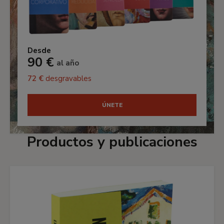
Desde
90 €
al año
72 €
desgravables
ÚNETE
Productos y publicaciones