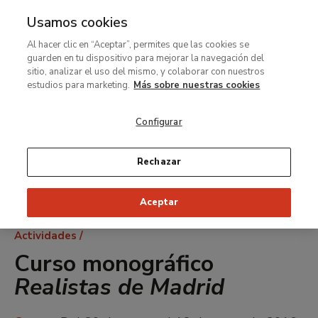
Usamos cookies
MENÚ
Ir
Bus
Al hacer clic en “Aceptar”, permites que las cookies se
al
guarden en tu dispositivo para mejorar la navegación del
contenido
sitio, analizar el uso del mismo, y colaborar con nuestros
principal
estudios para marketing.
Más sobre nuestras cookies
Configurar
Rechazar
Aceptar
Ruta
Actividades
de
Curso monográfico
navegación
Realistas de Madrid